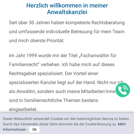
Herzlich willkommen in meiner
Anwaltskanzlei
Seit über 30 Jahren haben kompetente Rechtsberatung
und umfassende individuelle Betreuung für mein Team
und mich oberste Priorität.
Im Jahr 1999 wurde mir der Titel „Fachanwältin für
Familienrecht“ verliehen. Ich habe mich auf dieses
Rechtsgebiet spezialisiert. Der Vorteil einer
spezialisierten Kanzlei liegt auf der Hand. Nicht nur ich
als Anwältin, sondern auch meine Mitarbeiter/innen
sind in familienrechtliche Themen bestens
eingearbeitet.
Dieser Webauftritt verwendet Cookies um den bestmöglichen Service zu bieten.
Wie viele andere Rechtsgebiete auch, ist das
Durch das Verwenden dieser Seite stimmen Sie der Cookie-Nutzung zu.
Mehr
Informationen
Ok
Familienrecht eine sehr komplexe Materie für